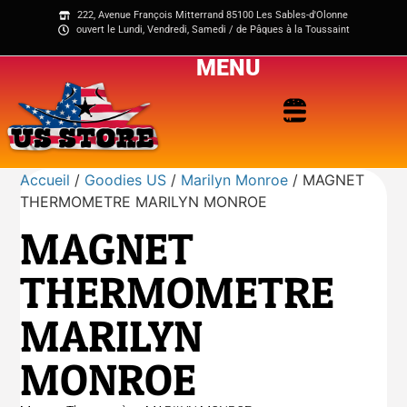
222, Avenue François Mitterrand 85100 Les Sables-d'Olonne
ouvert le Lundi, Vendredi, Samedi / de Pâques à la Toussaint
MENU
Accueil
/
Goodies US
/
Marilyn Monroe
/ MAGNET
THERMOMETRE MARILYN MONROE
MAGNET
THERMOMETRE
MARILYN
MONROE