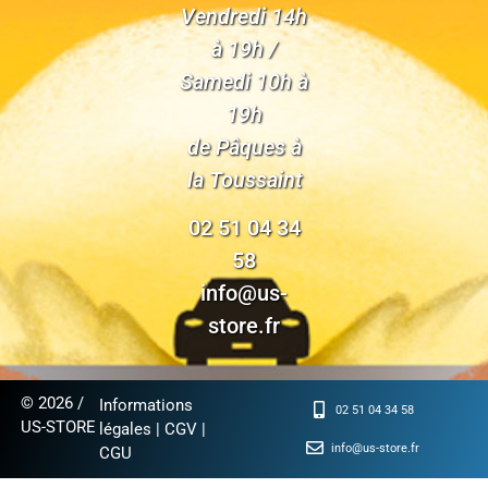
Vendredi 14h
à 19h /
Samedi 10h à
19h
de Pâques à
la Toussaint
02 51 04 34
58
info@us-
store.fr
© 2026 /
Informations
02 51 04 34 58
US-STORE
légales
|
CGV
|
info@us-store.fr
CGU