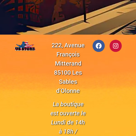
222, Avenue
François
Mitterand
85100 Les
Sables
d’Olonne
La boutique
est ouverte le
Lundi de 14h
à 18h /