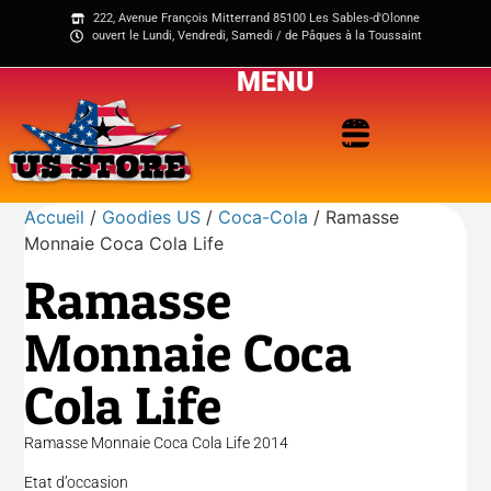
222, Avenue François Mitterrand 85100 Les Sables-d'Olonne
ouvert le Lundi, Vendredi, Samedi / de Pâques à la Toussaint
MENU
Accueil
/
Goodies US
/
Coca-Cola
/ Ramasse
Monnaie Coca Cola Life
Ramasse
Monnaie Coca
Cola Life
Ramasse Monnaie Coca Cola Life 2014
Etat d’occasion