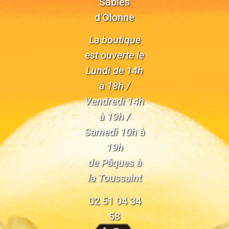
Sables
d’Olonne
La boutique
est ouverte le
Lundi de 14h
à 18h /
Vendredi 14h
à 19h /
Samedi 10h à
19h
de Pâques à
la Toussaint
02 51 04 34
58