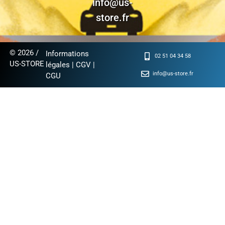
info@us-
store.fr
© 2026 /
Informations
02 51 04 34 58
US-STORE
légales
|
CGV
|
info@us-store.fr
CGU