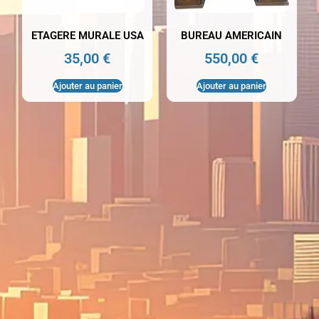
ETAGERE MURALE USA
BUREAU AMERICAIN
35,00
€
550,00
€
Ajouter au panier
Ajouter au panier