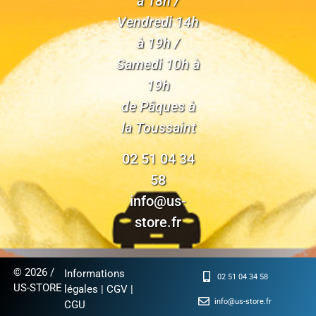
à 18h /
Vendredi 14h
à 19h /
Samedi 10h à
19h
de Pâques à
la Toussaint
02 51 04 34
58
info@us-
store.fr
© 2026 /
Informations
02 51 04 34 58
US-STORE
légales
|
CGV
|
info@us-store.fr
CGU