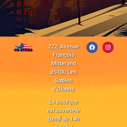
222, Avenue
François
Mitterand
85100 Les
Sables
d’Olonne
La boutique
est ouverte le
Lundi de 14h