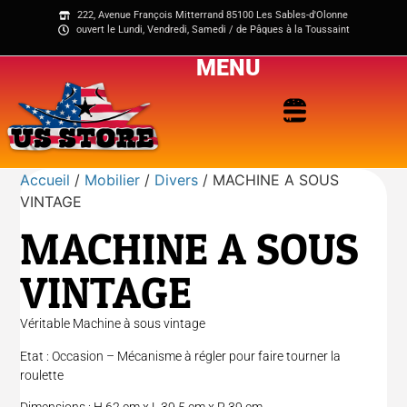
222, Avenue François Mitterrand 85100 Les Sables-d'Olonne
ouvert le Lundi, Vendredi, Samedi / de Pâques à la Toussaint
MENU
Accueil
/
Mobilier
/
Divers
/ MACHINE A SOUS
VINTAGE
MACHINE A SOUS
VINTAGE
Véritable Machine à sous vintage
Etat : Occasion – Mécanisme à régler pour faire tourner la
roulette
Dimensions : H 62 cm x L 39,5 cm x P 39 cm