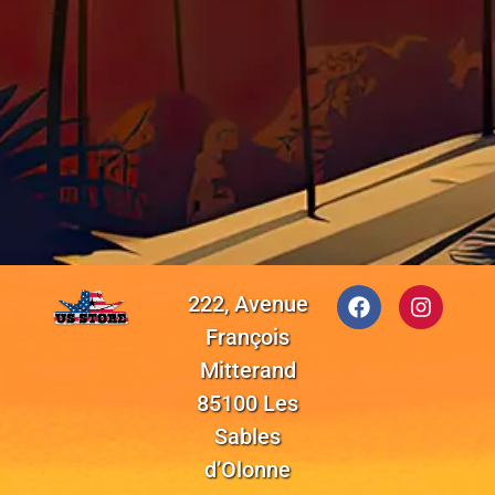
222, Avenue
François
Mitterand
85100 Les
Sables
d’Olonne