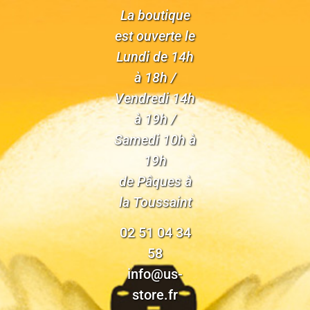
La boutique
est ouverte le
Lundi de 14h
à 18h /
Vendredi 14h
à 19h /
Samedi 10h à
19h
de Pâques à
la Toussaint
02 51 04 34
58
info@us-
store.fr