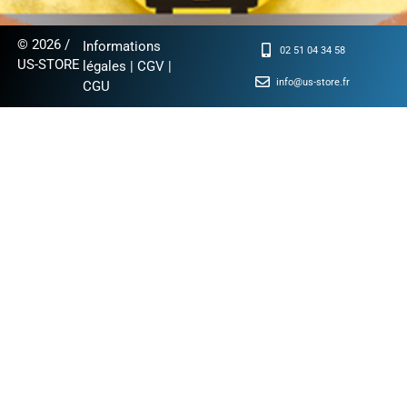
© 2026 /
Informations
02 51 04 34 58
US-STORE
légales
|
CGV
|
info@us-store.fr
CGU