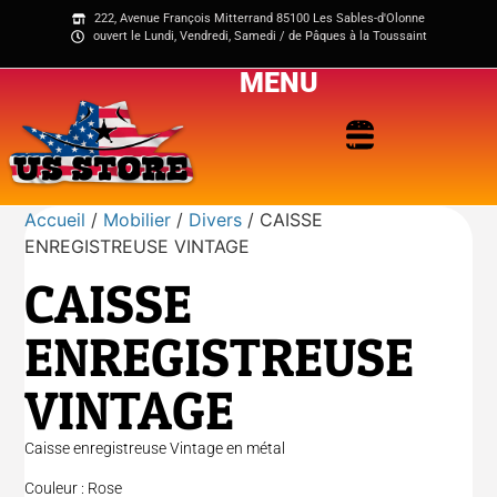
222, Avenue François Mitterrand 85100 Les Sables-d'Olonne
ouvert le Lundi, Vendredi, Samedi / de Pâques à la Toussaint
MENU
Accueil
/
Mobilier
/
Divers
/ CAISSE
ENREGISTREUSE VINTAGE
CAISSE
ENREGISTREUSE
VINTAGE
Caisse enregistreuse Vintage en métal
Couleur : Rose