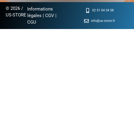
© 2026 /
Informations
02 51 04 34 58
US-STORE
légales
|
CGV
|
info@us-store.fr
CGU