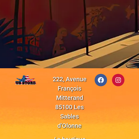
222, Avenue
François
Mitterand
85100 Les
Sables
d’Olonne