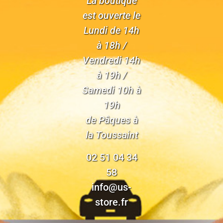
La boutique
est ouverte le
Lundi de 14h
à 18h /
Vendredi 14h
à 19h /
Samedi 10h à
19h
de Pâques à
la Toussaint
02 51 04 34
58
info@us-
store.fr