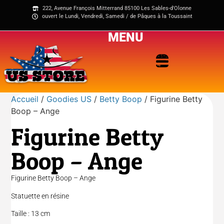
222, Avenue François Mitterrand 85100 Les Sables-d'Olonne
ouvert le Lundi, Vendredi, Samedi / de Pâques à la Toussaint
MENU
Accueil
/
Goodies US
/
Betty Boop
/ Figurine Betty
Boop – Ange
Figurine Betty
Boop – Ange
Figurine Betty Boop – Ange
Statuette en résine
Taille : 13 cm