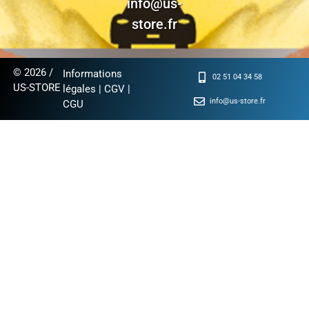
info@us-
store.fr
© 2026 /
Informations
02 51 04 34 58
US-STORE
légales
|
CGV
|
info@us-store.fr
CGU