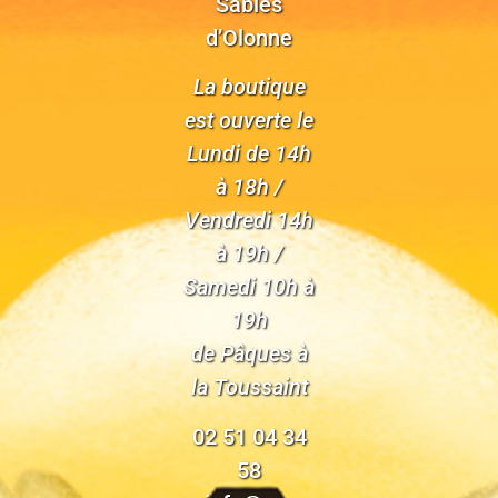
Sables
d’Olonne
La boutique
est ouverte le
Lundi de 14h
à 18h /
Vendredi 14h
à 19h /
Samedi 10h à
19h
de Pâques à
la Toussaint
02 51 04 34
58