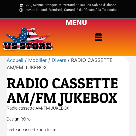
222, Avenue François Mitterrand 85100 Les Sables-d'Olonne
ouvert le Lundi, Vendredi, Samedi / de Pâques à la Toussaint
MENU
Accueil
/
Mobilier
/
Divers
/ RADIO CASSETTE
AM/FM JUKEBOX
RADIO CASSETTE
AM/FM JUKEBOX
Radio cassette AM/FM JUKEBOX
Design Rétro
Lecteur cassette non testé