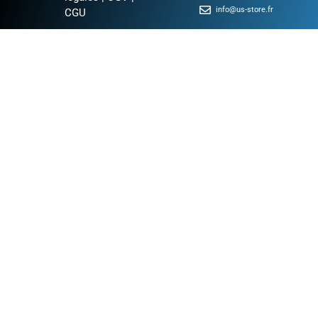
info@us-store.fr
CGU