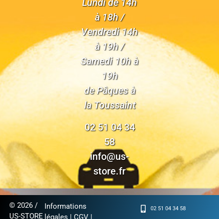
Lundi de 14h
à 18h /
Vendredi 14h
à 19h /
Samedi 10h à
19h
de Pâques à
la Toussaint
02 51 04 34
58
info@us-
store.fr
© 2026 /
Informations
02 51 04 34 58
US-STORE
légales
|
CGV
|