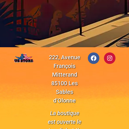
222, Avenue
François
Mitterand
85100 Les
Sables
d’Olonne
La boutique
est ouverte le