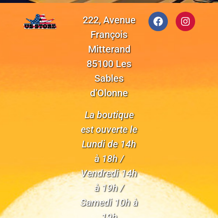
222, Avenue
François
Mitterand
85100 Les
Sables
d’Olonne
La boutique
est ouverte le
Lundi de 14h
à 18h /
Vendredi 14h
à 19h /
Samedi 10h à
19h