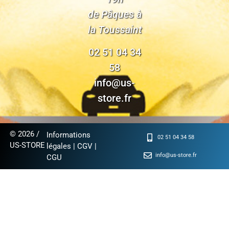
de Pâques à
la Toussaint
02 51 04 34
58
info@us-
store.fr
© 2026 /
Informations
02 51 04 34 58
US-STORE
légales
|
CGV
|
info@us-store.fr
CGU