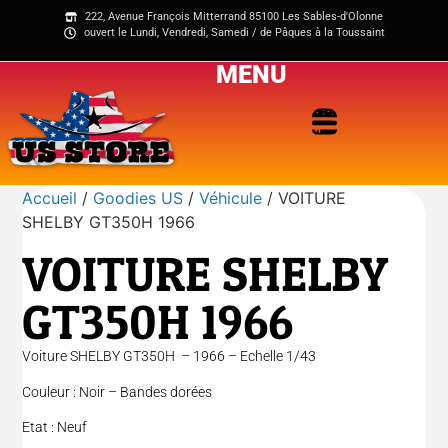
222, Avenue François Mitterrand 85100 Les Sables-d'Olonne
ouvert le Lundi, Vendredi, Samedi / de Pâques à la Toussaint
MENU
Accueil
/
Goodies US
/
Véhicule
/ VOITURE
SHELBY GT350H 1966
VOITURE SHELBY
GT350H 1966
Voiture SHELBY GT350H – 1966 – Echelle 1/43
Couleur : Noir – Bandes dorées
Etat : Neuf