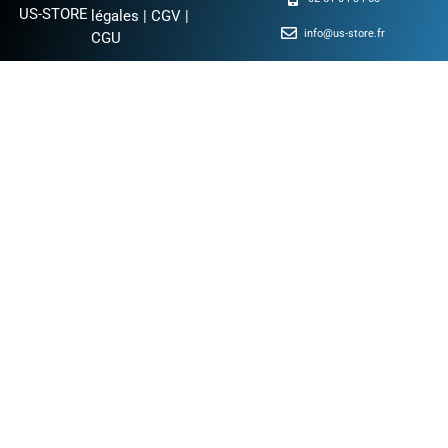
US-STORE
légales
|
CGV
|
info@us-store.fr
CGU