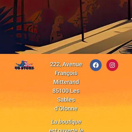
222, Avenue
François
Mitterand
85100 Les
Sables
d’Olonne
La boutique
est ouverte le