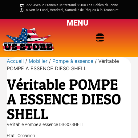
222, Avenue François Mitterrand 85100 Les Sables-d'Olonne
ouvert le Lundi, Vendredi, Samedi / de Pâques à la Toussaint
MENU
Accueil
/
Mobilier
/
Pompe à essence
/ Véritable
POMPE A ESSENCE DIESO SHELL
Véritable POMPE
A ESSENCE DIESO
SHELL
Véritable Pompe à essence DIESO SHELL
Etat : Occasion