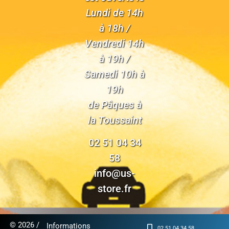
Lundi de 14h
à 18h /
Vendredi 14h
à 19h /
Samedi 10h à
19h
de Pâques à
la Toussaint
02 51 04 34
58
info@us-
store.fr
© 2026 /
Informations
02 51 04 34 58