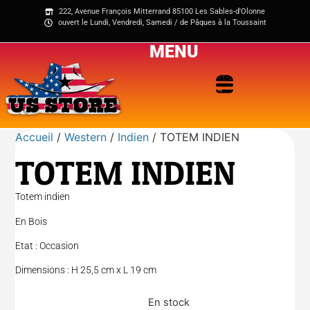
222, Avenue François Mitterrand 85100 Les Sables-d'Olonne
ouvert le Lundi, Vendredi, Samedi / de Pâques à la Toussaint
MENU
Accueil
/
Western
/
Indien
/ TOTEM INDIEN
TOTEM INDIEN
Totem indien
En Bois
Etat : Occasion
Dimensions : H 25,5 cm x L 19 cm
En stock