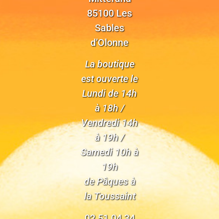
85100 Les
Sables
d’Olonne
La boutique
est ouverte le
Lundi de 14h
à 18h /
Vendredi 14h
à 19h /
Samedi 10h à
19h
de Pâques à
la Toussaint
02 51 04 34