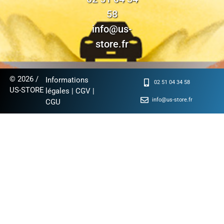
58
info@us-
store.fr
© 2026 /
Informations
02 51 04 34 58
US-STORE
légales
|
CGV
|
info@us-store.fr
CGU