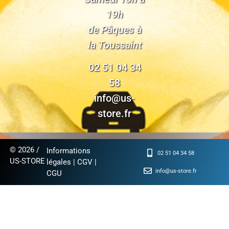
19h
de Pâques à
la Toussaint
02 51 04 34
58
info@us-
store.fr
© 2026 /
Informations
02 51 04 34 58
US-STORE
légales
|
CGV
|
info@us-store.fr
CGU