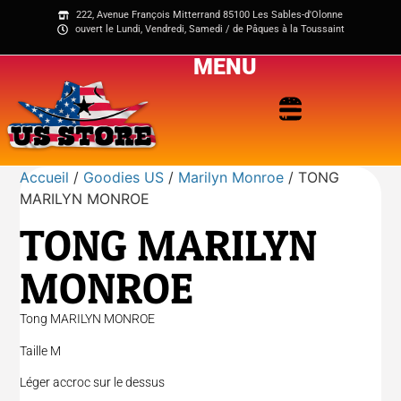
222, Avenue François Mitterrand 85100 Les Sables-d'Olonne
ouvert le Lundi, Vendredi, Samedi / de Pâques à la Toussaint
MENU
Accueil
/
Goodies US
/
Marilyn Monroe
/ TONG
MARILYN MONROE
TONG MARILYN
MONROE
Tong MARILYN MONROE
Taille M
Léger accroc sur le dessus