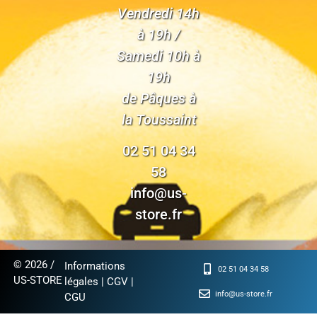
Vendredi 14h
à 19h /
Samedi 10h à
19h
de Pâques à
la Toussaint
02 51 04 34
58
info@us-
store.fr
© 2026 /
Informations
02 51 04 34 58
US-STORE
légales
|
CGV
|
info@us-store.fr
CGU