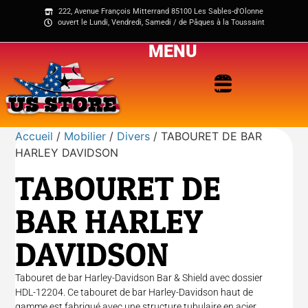
222, Avenue François Mitterrand 85100 Les Sables-d'Olonne
ouvert le Lundi, Vendredi, Samedi / de Pâques à la Toussaint
MENU
Accueil
/
Mobilier
/
Divers
/ TABOURET DE BAR
HARLEY DAVIDSON
TABOURET DE
BAR HARLEY
DAVIDSON
Tabouret de bar Harley-Davidson Bar & Shield avec dossier
HDL-12204. Ce tabouret de bar Harley-Davidson haut de
gamme est fabriqué avec une structure tubulaire en acier