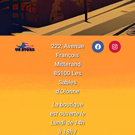
222, Avenue
François
Mitterand
85100 Les
Sables
d’Olonne
La boutique
est ouverte le
Lundi de 14h
à 18h /