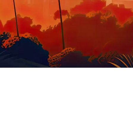
GOODIES US
STATUE
MOBILIER
O