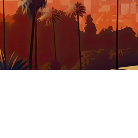
BJET INSOLITE
WESTERN
CUISINE
VÊTEME