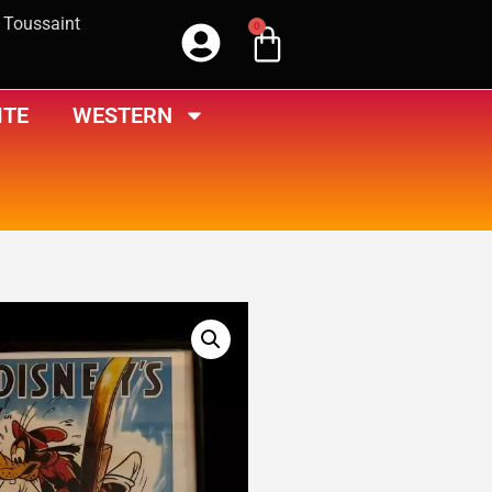
a Toussaint
0
ITE
WESTERN