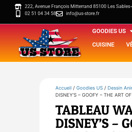
222, Avenue François Mitterrand 85100 Les Sables
02 51 04 34 58
info@us-store.fr
GOODIES US
CUISINE
V
Accueil
/
Goodies US
/
Dessin An
DISNEY’S – GOOFY – THE ART OF
TABLEAU WA
DISNEY’S – 