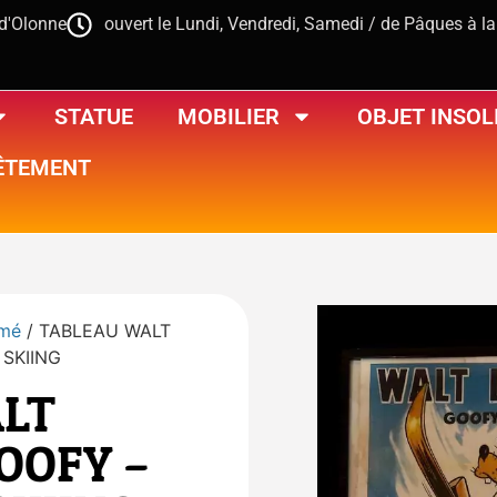
-d'Olonne
ouvert le Lundi, Vendredi, Samedi / de Pâques à l
STATUE
MOBILIER
OBJET INSOL
ÊTEMENT
imé
/ TABLEAU WALT
 SKIING
LT
GOOFY –