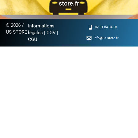
store.fr
© 2026 /
Informations
02 51 04 34 58
US-STORE
légales
|
CGV
|
info@us-store.fr
CGU