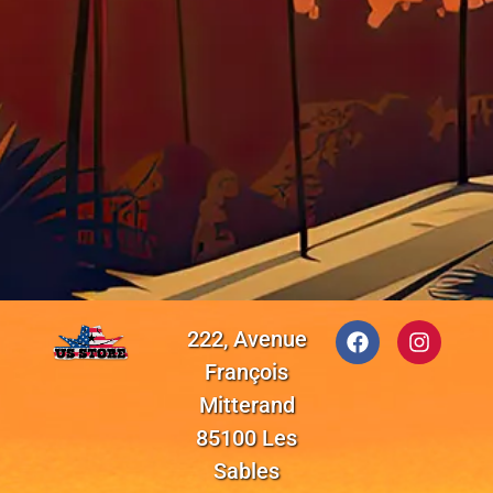
222, Avenue
François
Mitterand
85100 Les
Sables