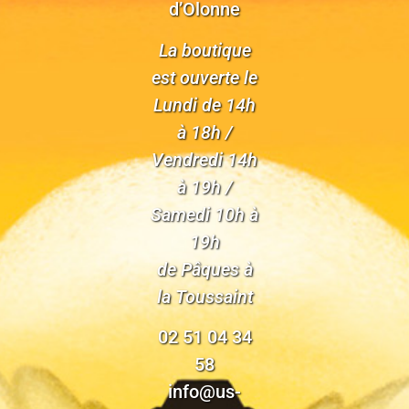
d’Olonne
La boutique
est ouverte le
Lundi de 14h
à 18h /
Vendredi 14h
à 19h /
Samedi 10h à
19h
de Pâques à
la Toussaint
02 51 04 34
58
info@us-