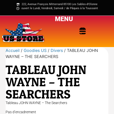
222, Avenue François Mitterrand 85100 Les Sables-d'Olonne
ouvert le Lundi, Vendredi, Samedi / de Pâques à la Toussaint
MENU
Accueil
/
Goodies US
/
Divers
/ TABLEAU JOHN
WAYNE – THE SEARCHERS
TABLEAU JOHN
WAYNE – THE
SEARCHERS
Tableau JOHN WAYNE – The Searchers
Pas d’encadrement