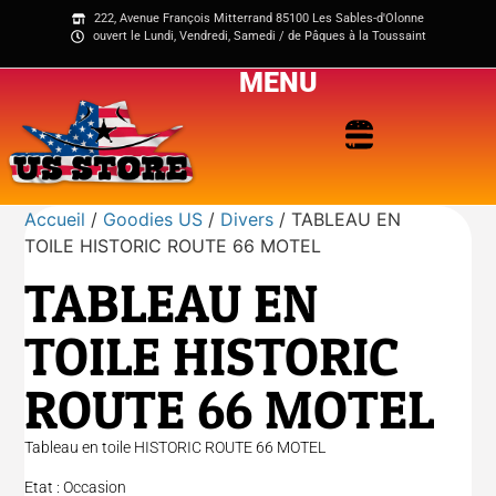
222, Avenue François Mitterrand 85100 Les Sables-d'Olonne
ouvert le Lundi, Vendredi, Samedi / de Pâques à la Toussaint
MENU
Accueil
/
Goodies US
/
Divers
/ TABLEAU EN
TOILE HISTORIC ROUTE 66 MOTEL
TABLEAU EN
TOILE HISTORIC
ROUTE 66 MOTEL
Tableau en toile HISTORIC ROUTE 66 MOTEL
Etat : Occasion