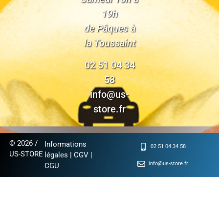
19h
de Pâques à
la Toussaint
02 51 04 34
58
info@us-
store.fr
© 2026 /
Informations
02 51 04 34 58
US-STORE
légales
|
CGV
|
info@us-store.fr
CGU