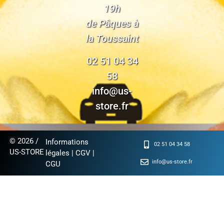
19h
de Pâques à
la Toussaint
02 51 04 34
58
info@us-
store.fr
© 2026 /
Informations
02 51 04 34 58
US-STORE
légales
|
CGV
|
info@us-store.fr
CGU