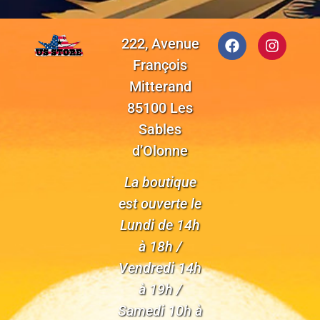
222, Avenue
François
Mitterand
85100 Les
Sables
d’Olonne
La boutique
est ouverte le
Lundi de 14h
à 18h /
Vendredi 14h
à 19h /
Samedi 10h à