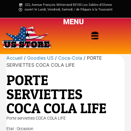
222, Avenue François Mitterrand 85100 Les Sables-d'Olonne
ouvert le Lundi, Vendredi, Samedi / de Pâques à la Toussaint
MENU
Accueil
/
Goodies US
/
Coca-Cola
/ PORTE
SERVIETTES COCA COLA LIFE
PORTE
SERVIETTES
COCA COLA LIFE
Porte serviettes COCA COLA LIFE
Etat : Occasion