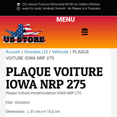
222, Avenue François Mitterrand 85100 Les Sables-d'Olonne
ouvert le Lundi, Vendredi, Samedi / de Pâques à la Toussaint
MENU
Accueil
/
Goodies US
/
Véhicule
/ PLAQUE
VOITURE IOWA NRP 275
PLAQUE VOITURE
IOWA NRP 275
Plaque Voiture Immatriculation IOWA NRP 275
Etat : Occasion
Dimensions : L 31 cm x H 15,5 cm