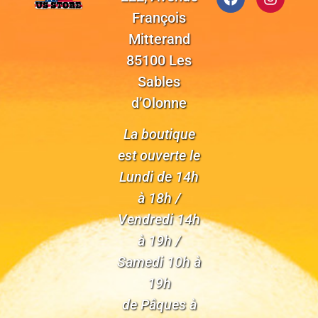
François
Mitterand
85100 Les
Sables
d’Olonne
La boutique
est ouverte le
Lundi de 14h
à 18h /
Vendredi 14h
à 19h /
Samedi 10h à
19h
de Pâques à