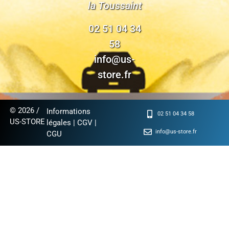
la Toussaint
02 51 04 34
58
info@us-
store.fr
© 2026 /
Informations
02 51 04 34 58
US-STORE
légales
|
CGV
|
info@us-store.fr
CGU