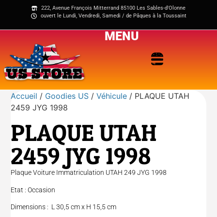
222, Avenue François Mitterrand 85100 Les Sables-d'Olonne
ouvert le Lundi, Vendredi, Samedi / de Pâques à la Toussaint
MENU
Accueil
/
Goodies US
/
Véhicule
/ PLAQUE UTAH
2459 JYG 1998
PLAQUE UTAH
2459 JYG 1998
Plaque Voiture Immatriculation UTAH 249 JYG 1998
Etat : Occasion
Dimensions : L 30,5 cm x H 15,5 cm