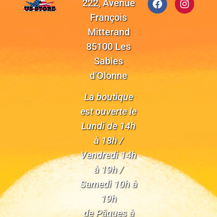
222, Avenue
François
Mitterand
85100 Les
Sables
d’Olonne
La boutique
est ouverte le
Lundi de 14h
à 18h /
Vendredi 14h
à 19h /
Samedi 10h à
19h
de Pâques à