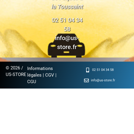
la Toussaint
02 51 04 34
58
info@us-
store.fr
© 2026 /
Informations
02 51 04 34 58
US-STORE
légales
|
CGV
|
info@us-store.fr
CGU