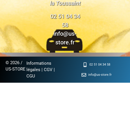
la Toussaint
02 51 04 34
58
info@us-
store.fr
© 2026 /
Informations
02 51 04 34 58
US-STORE
légales
|
CGV
|
info@us-store.fr
CGU