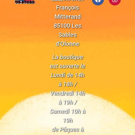
François
Mitterand
85100 Les
Sables
d’Olonne
La boutique
est ouverte le
Lundi de 14h
à 18h /
Vendredi 14h
à 19h /
Samedi 10h à
19h
de Pâques à