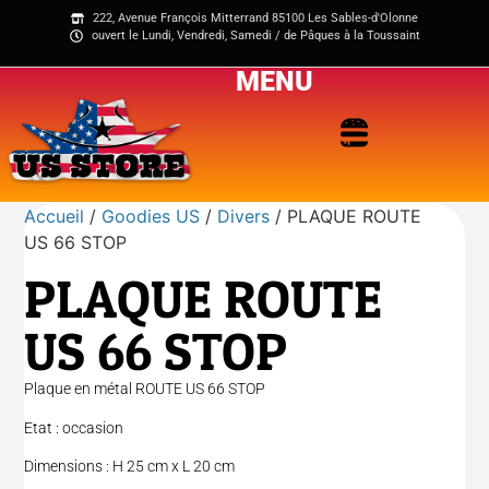
222, Avenue François Mitterrand 85100 Les Sables-d'Olonne
ouvert le Lundi, Vendredi, Samedi / de Pâques à la Toussaint
MENU
Accueil
/
Goodies US
/
Divers
/ PLAQUE ROUTE
US 66 STOP
PLAQUE ROUTE
US 66 STOP
Plaque en métal ROUTE US 66 STOP
Etat : occasion
Dimensions : H 25 cm x L 20 cm