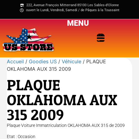
222, Avenue François Mitterrand 85100 Les Sables-d'Olonne
ouvert le Lundi, Vendredi, Samedi / de Pâques à la Toussaint
MENU
Accueil
/
Goodies US
/
Véhicule
/ PLAQUE
OKLAHOMA AUX 315 2009
PLAQUE
OKLAHOMA AUX
315 2009
Plaque Voiture Immatriculation OKLAHOMA AUX 315 de 2009
Etat : Occasion