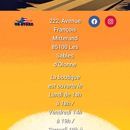
222, Avenue
François
Mitterand
85100 Les
Sables
d’Olonne
La boutique
est ouverte le
Lundi de 14h
à 18h /
Vendredi 14h
à 19h /
Samedi 10h à