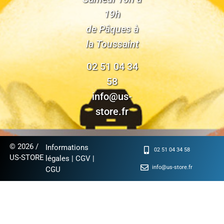
19h
de Pâques à
la Toussaint
02 51 04 34
58
info@us-
store.fr
© 2026 /
Informations
02 51 04 34 58
US-STORE
légales
|
CGV
|
info@us-store.fr
CGU