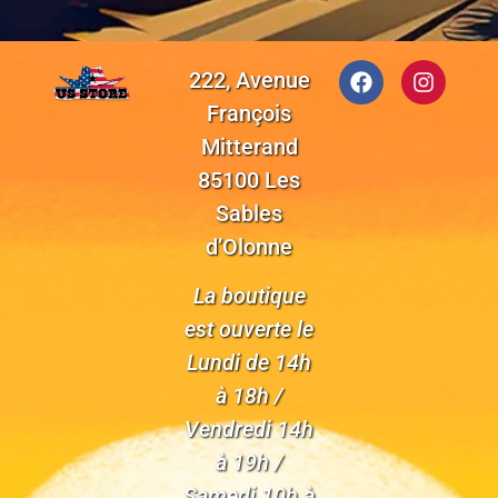
222, Avenue
François
Mitterand
85100 Les
Sables
d’Olonne
La boutique
est ouverte le
Lundi de 14h
à 18h /
Vendredi 14h
à 19h /
Samedi 10h à