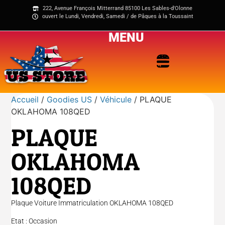
222, Avenue François Mitterrand 85100 Les Sables-d'Olonne
ouvert le Lundi, Vendredi, Samedi / de Pâques à la Toussaint
MENU
Accueil
/
Goodies US
/
Véhicule
/ PLAQUE
OKLAHOMA 108QED
PLAQUE
OKLAHOMA
108QED
Plaque Voiture Immatriculation OKLAHOMA 108QED
Etat : Occasion