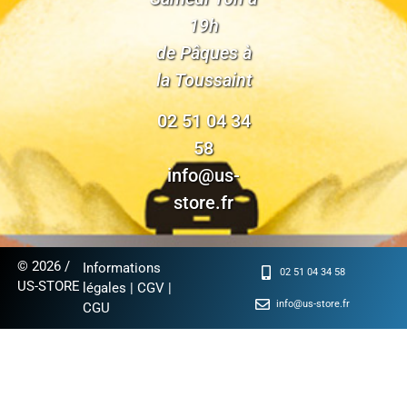
19h
de Pâques à
la Toussaint
02 51 04 34
58
info@us-
store.fr
© 2026 /
Informations
02 51 04 34 58
US-STORE
légales
|
CGV
|
info@us-store.fr
CGU