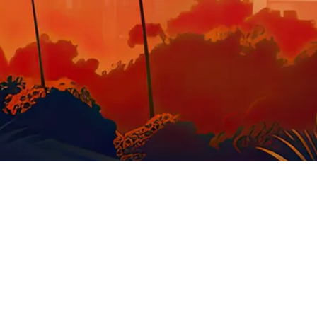
GOODIES US
STATUE
MOBILIER
O