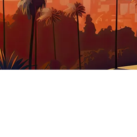
BJET INSOLITE
WESTERN
CUISINE
VÊTEME