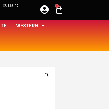
a Toussaint
0
ITE
WESTERN