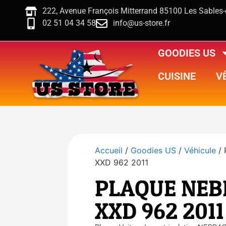
222, Avenue François Mitterrand 85100 Les Sables
02 51 04 34 58
info@us-store.fr
GOODIES US
CUISINE
V
Accueil
/
Goodies US
/
Véhicule
/
XXD 962 2011
PLAQUE NE
XXD 962 2011