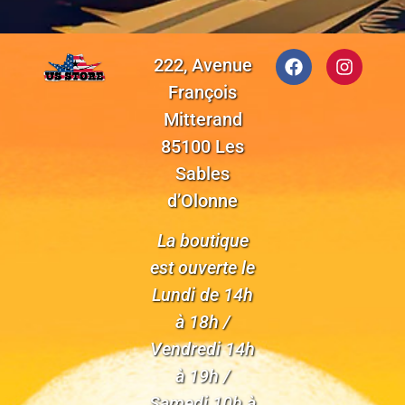
222, Avenue
François
Mitterand
85100 Les
Sables
d’Olonne
La boutique
est ouverte le
Lundi de 14h
à 18h /
Vendredi 14h
à 19h /
Samedi 10h à