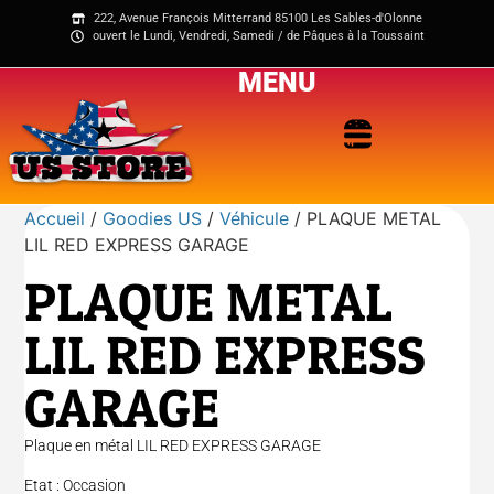
222, Avenue François Mitterrand 85100 Les Sables-d'Olonne
ouvert le Lundi, Vendredi, Samedi / de Pâques à la Toussaint
MENU
Accueil
/
Goodies US
/
Véhicule
/ PLAQUE METAL
LIL RED EXPRESS GARAGE
PLAQUE METAL
LIL RED EXPRESS
GARAGE
Plaque en métal LIL RED EXPRESS GARAGE
Etat : Occasion