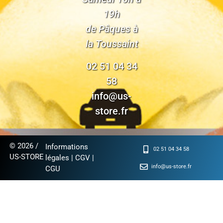
19h
de Pâques à
la Toussaint
02 51 04 34
58
info@us-
store.fr
© 2026 /
Informations
02 51 04 34 58
US-STORE
légales
|
CGV
|
info@us-store.fr
CGU