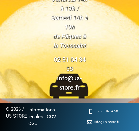
à 19h /
Samedi 10h à
19h
de Pâques à
la Toussaint
02 51 04 34
58
info@us-
store.fr
© 2026 /
Informations
02 51 04 34 58
US-STORE
légales
|
CGV
|
info@us-store.fr
CGU