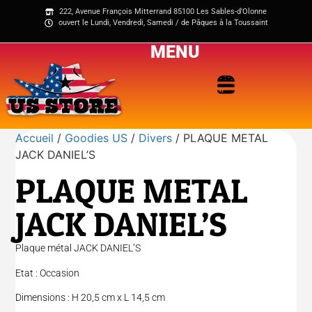
222, Avenue François Mitterrand 85100 Les Sables-d'Olonne
ouvert le Lundi, Vendredi, Samedi / de Pâques à la Toussaint
MENU
Accueil
/
Goodies US
/
Divers
/ PLAQUE METAL
JACK DANIEL’S
PLAQUE METAL
JACK DANIEL’S
Plaque métal JACK DANIEL’S
Etat : Occasion
Dimensions : H 20,5 cm x L 14,5 cm