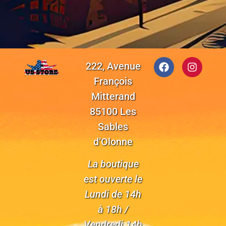
222, Avenue
François
Mitterand
85100 Les
Sables
d’Olonne
La boutique
est ouverte le
Lundi de 14h
à 18h /
Vendredi 14h