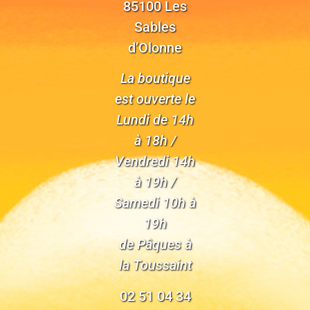
85100 Les
Sables
d’Olonne
La boutique
est ouverte le
Lundi de 14h
à 18h /
Vendredi 14h
à 19h /
Samedi 10h à
19h
de Pâques à
la Toussaint
02 51 04 34