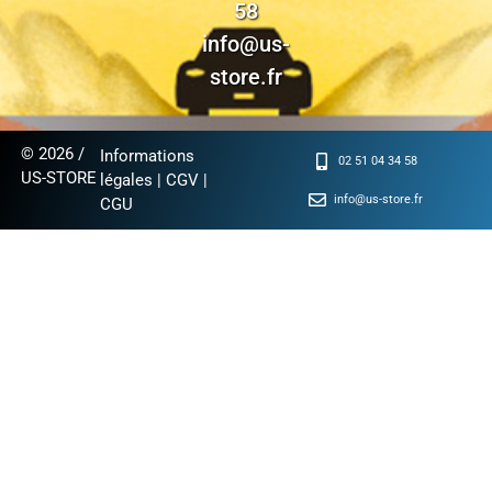
58
info@us-
store.fr
© 2026 /
Informations
02 51 04 34 58
US-STORE
légales
|
CGV
|
info@us-store.fr
CGU