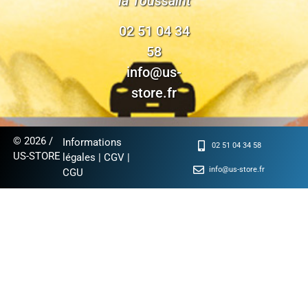
la Toussaint
02 51 04 34
58
info@us-
store.fr
© 2026 /
Informations
02 51 04 34 58
US-STORE
légales
|
CGV
|
info@us-store.fr
CGU