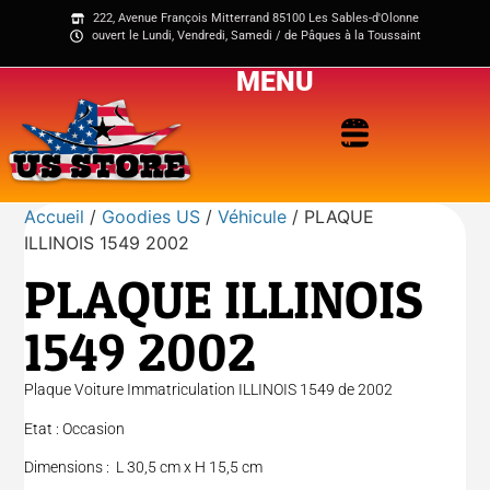
222, Avenue François Mitterrand 85100 Les Sables-d'Olonne
ouvert le Lundi, Vendredi, Samedi / de Pâques à la Toussaint
MENU
Accueil
/
Goodies US
/
Véhicule
/ PLAQUE
ILLINOIS 1549 2002
PLAQUE ILLINOIS
1549 2002
Plaque Voiture Immatriculation ILLINOIS 1549 de 2002
Etat : Occasion
Dimensions : L 30,5 cm x H 15,5 cm