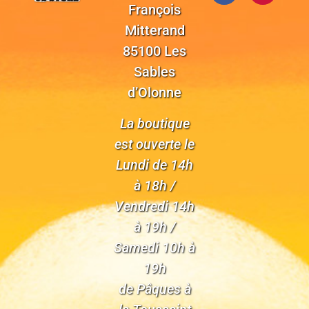
François
Mitterand
85100 Les
Sables
d’Olonne
La boutique
est ouverte le
Lundi de 14h
à 18h /
Vendredi 14h
à 19h /
Samedi 10h à
19h
de Pâques à