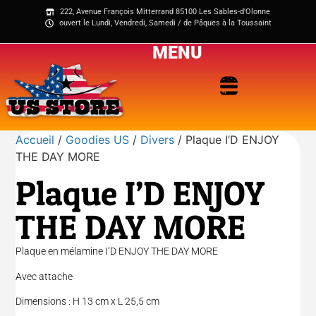
222, Avenue François Mitterrand 85100 Les Sables-d'Olonne
ouvert le Lundi, Vendredi, Samedi / de Pâques à la Toussaint
MENU
Accueil
/
Goodies US
/
Divers
/ Plaque I’D ENJOY
THE DAY MORE
Plaque I’D ENJOY
THE DAY MORE
Plaque en mélamine I’D ENJOY THE DAY MORE
Avec attache
Dimensions : H 13 cm x L 25,5 cm