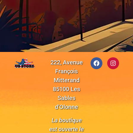
222, Avenue
François
Mitterand
85100 Les
Sables
d’Olonne
La boutique
est ouverte le