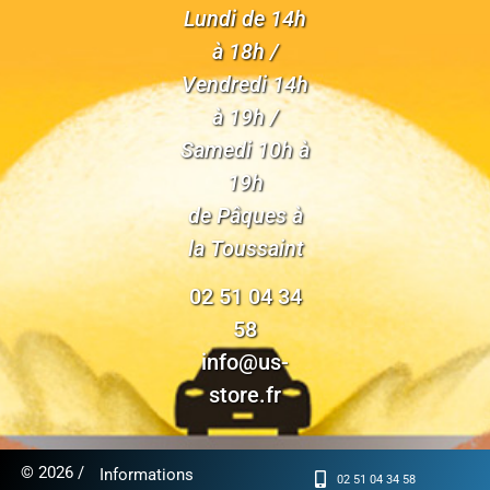
Lundi de 14h
à 18h /
Vendredi 14h
à 19h /
Samedi 10h à
19h
de Pâques à
la Toussaint
02 51 04 34
58
info@us-
store.fr
© 2026 /
Informations
02 51 04 34 58