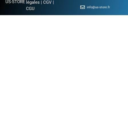
US-STORE
légales
|
CGV
|
info@us-store.fr
CGU