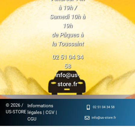
à 19h /
Samedi 10h à
19h
de Pâques à
la Toussaint
02 51 04 34
58
info@us-
store.fr
© 2026 /
Informations
02 51 04 34 58
US-STORE
légales
|
CGV
|
info@us-store.fr
CGU