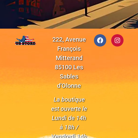
222, Avenue
François
Mitterand
85100 Les
Sables
d’Olonne
La boutique
est ouverte le
Lundi de 14h
à 18h /
Vendredi 14h