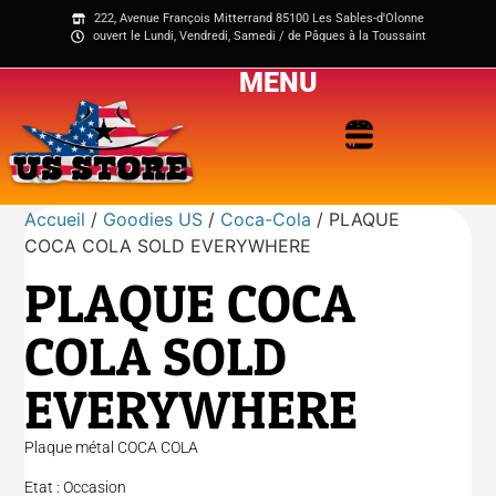
222, Avenue François Mitterrand 85100 Les Sables-d'Olonne
ouvert le Lundi, Vendredi, Samedi / de Pâques à la Toussaint
MENU
Accueil
/
Goodies US
/
Coca-Cola
/ PLAQUE
COCA COLA SOLD EVERYWHERE
PLAQUE COCA
COLA SOLD
EVERYWHERE
Plaque métal COCA COLA
Etat : Occasion