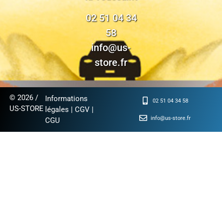
02 51 04 34
58
info@us-
store.fr
© 2026 /
Informations
02 51 04 34 58
US-STORE
légales
|
CGV
|
info@us-store.fr
CGU