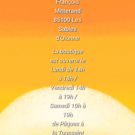
François
Mitterand
85100 Les
Sables
d’Olonne
La boutique
est ouverte le
Lundi de 14h
à 18h /
Vendredi 14h
à 19h /
Samedi 10h à
19h
de Pâques à
la Toussaint