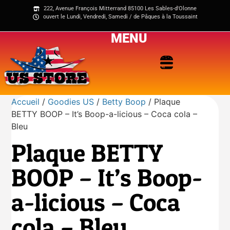
222, Avenue François Mitterrand 85100 Les Sables-d'Olonne
ouvert le Lundi, Vendredi, Samedi / de Pâques à la Toussaint
MENU
Accueil
/
Goodies US
/
Betty Boop
/ Plaque
BETTY BOOP – It’s Boop-a-licious – Coca cola –
Bleu
Plaque BETTY
BOOP – It’s Boop-
a-licious – Coca
cola – Bleu