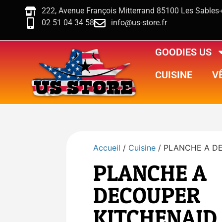
222, Avenue François Mitterrand 85100 Les Sables
02 51 04 34 58
info@us-store.fr
GOODIES US
CUISINE
V
Accueil
/
Cuisine
/ PLANCHE A D
PLANCHE A
DECOUPER
KITCHENAID