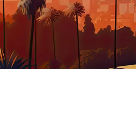
BJET INSOLITE
WESTERN
CUISINE
VÊTEME