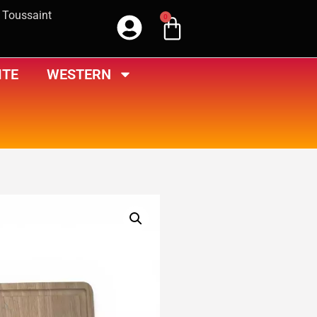
a Toussaint
0
ITE
WESTERN