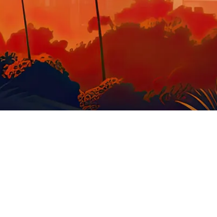
GOODIES US
STATUE
MOBILIER
O