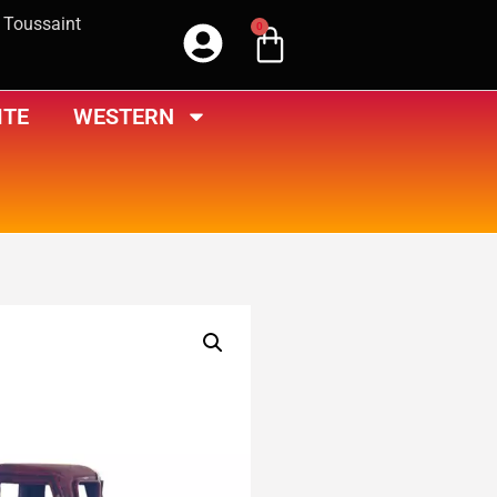
a Toussaint
0
ITE
WESTERN