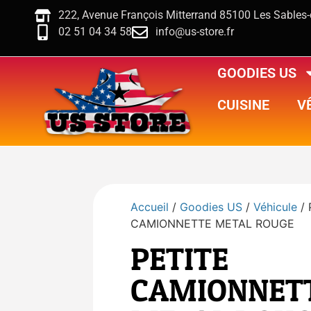
222, Avenue François Mitterrand 85100 Les Sables
02 51 04 34 58
info@us-store.fr
GOODIES US
CUISINE
V
Accueil
/
Goodies US
/
Véhicule
/ 
CAMIONNETTE METAL ROUGE
PETITE
CAMIONNET