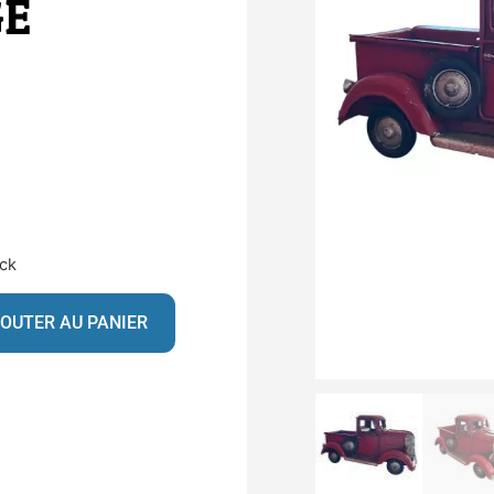
GE
ock
OUTER AU PANIER