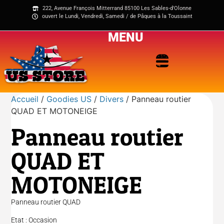
222, Avenue François Mitterrand 85100 Les Sables-d'Olonne
ouvert le Lundi, Vendredi, Samedi / de Pâques à la Toussaint
MENU
Accueil
/
Goodies US
/
Divers
/ Panneau routier
QUAD ET MOTONEIGE
Panneau routier
QUAD ET
MOTONEIGE
Panneau routier QUAD
Etat : Occasion