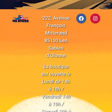
222, Avenue
François
Mitterand
85100 Les
Sables
d’Olonne
La boutique
est ouverte le
Lundi de 14h
à 18h /
Vendredi 14h
à 19h /
Samedi 10h à