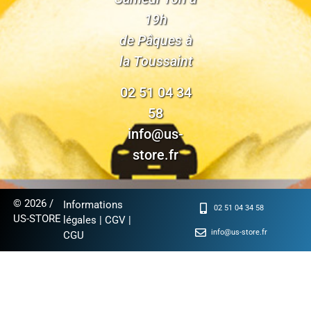
19h
de Pâques à
la Toussaint
02 51 04 34
58
info@us-
store.fr
© 2026 /
Informations
02 51 04 34 58
US-STORE
légales
|
CGV
|
info@us-store.fr
CGU