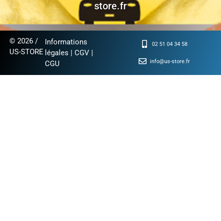
store.fr
© 2026 /
Informations
02 51 04 34 58
US-STORE
légales
|
CGV
|
info@us-store.fr
CGU