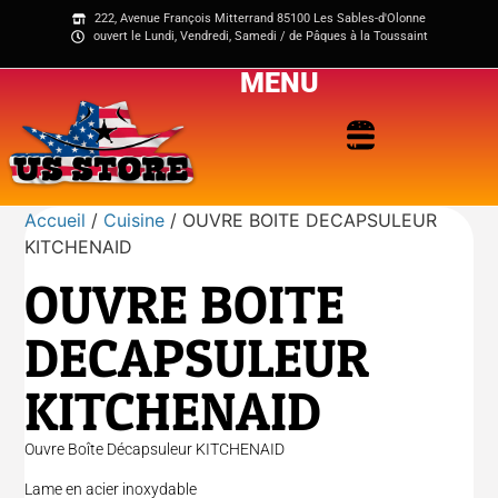
222, Avenue François Mitterrand 85100 Les Sables-d'Olonne
ouvert le Lundi, Vendredi, Samedi / de Pâques à la Toussaint
MENU
Accueil
/
Cuisine
/ OUVRE BOITE DECAPSULEUR
KITCHENAID
OUVRE BOITE
DECAPSULEUR
KITCHENAID
Ouvre Boîte Décapsuleur KITCHENAID
Lame en acier inoxydable