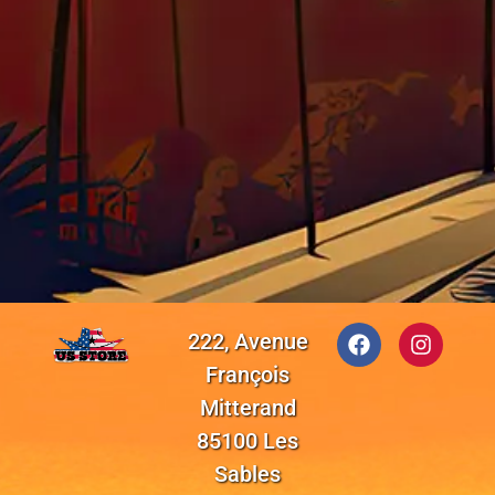
222, Avenue
François
Mitterand
85100 Les
Sables