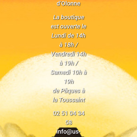
d’Olonne
La boutique
est ouverte le
Lundi de 14h
à 18h /
Vendredi 14h
à 19h /
Samedi 10h à
19h
de Pâques à
la Toussaint
02 51 04 34
58
info@us-