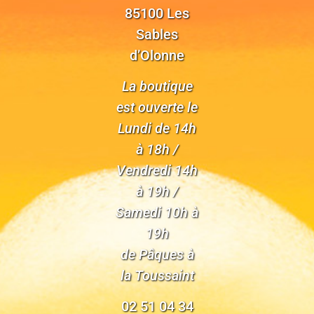
85100 Les
Sables
d’Olonne
La boutique
est ouverte le
Lundi de 14h
à 18h /
Vendredi 14h
à 19h /
Samedi 10h à
19h
de Pâques à
la Toussaint
02 51 04 34