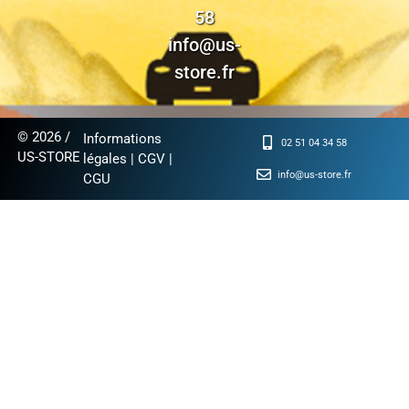
58
info@us-
store.fr
© 2026 /
Informations
02 51 04 34 58
US-STORE
légales
|
CGV
|
info@us-store.fr
CGU