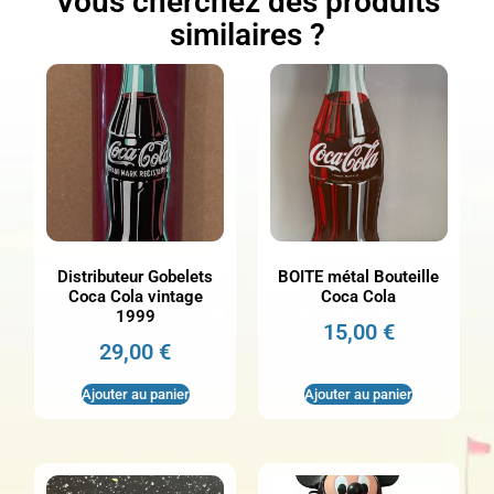
Vous cherchez des produits
similaires ?
Distributeur Gobelets
BOITE métal Bouteille
Coca Cola vintage
Coca Cola
1999
15,00
€
29,00
€
Ajouter au panier
Ajouter au panier