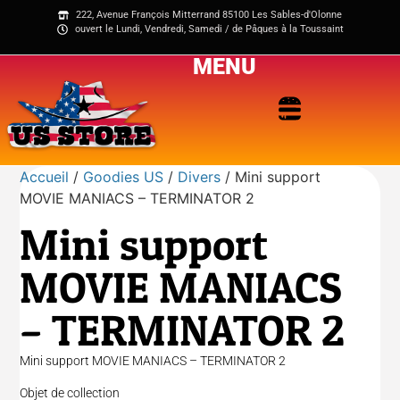
222, Avenue François Mitterrand 85100 Les Sables-d'Olonne
ouvert le Lundi, Vendredi, Samedi / de Pâques à la Toussaint
MENU
Accueil
/
Goodies US
/
Divers
/ Mini support
MOVIE MANIACS – TERMINATOR 2
Mini support
MOVIE MANIACS
– TERMINATOR 2
Mini support MOVIE MANIACS – TERMINATOR 2
Objet de collection