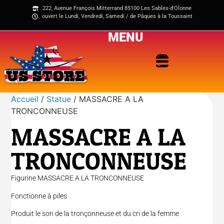
222, Avenue François Mitterrand 85100 Les Sables-d'Olonne
ouvert le Lundi, Vendredi, Samedi / de Pâques à la Toussaint
MENU
Accueil
/
Statue
/ MASSACRE A LA
TRONCONNEUSE
MASSACRE A LA
TRONCONNEUSE
Figurine MASSACRE A LA TRONCONNEUSE
Fonctionne à piles
Produit le son de la tronçonneuse et du cri de la femme