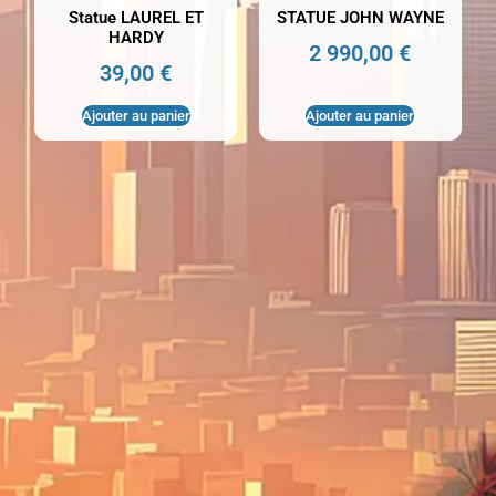
Statue LAUREL ET
STATUE JOHN WAYNE
HARDY
2 990,00
€
39,00
€
Ajouter au panier
Ajouter au panier