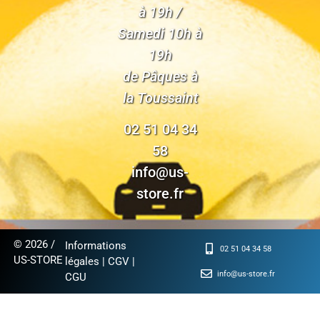
à 19h /
Samedi 10h à
19h
de Pâques à
la Toussaint
02 51 04 34
58
info@us-
store.fr
© 2026 /
Informations
02 51 04 34 58
US-STORE
légales
|
CGV
|
info@us-store.fr
CGU