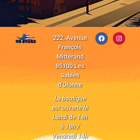
222, Avenue
François
Mitterand
85100 Les
Sables
d’Olonne
La boutique
est ouverte le
Lundi de 14h
à 18h /
Vendredi 14h