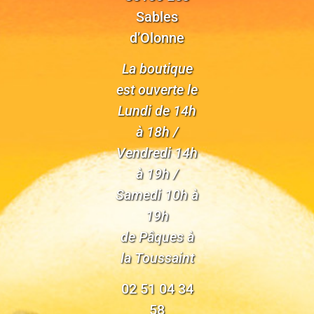
Sables
d’Olonne
La boutique
est ouverte le
Lundi de 14h
à 18h /
Vendredi 14h
à 19h /
Samedi 10h à
19h
de Pâques à
la Toussaint
02 51 04 34
58