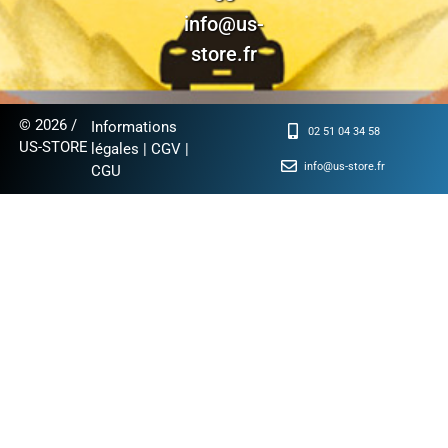
info@us-
store.fr
© 2026 /
Informations
02 51 04 34 58
US-STORE
légales
|
CGV
|
info@us-store.fr
CGU