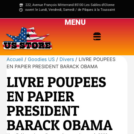
222, Avenue François Mitterrand 85100 Les Sables-d'Olonne
ouvert le Lundi, Vendredi, Samedi / de Pâques à la Toussaint
MENU
Accueil
/
Goodies US
/
Divers
/ LIVRE POUPEES
EN PAPIER PRESIDENT BARACK OBAMA
LIVRE POUPEES
EN PAPIER
PRESIDENT
BARACK OBAMA