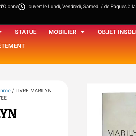
-d'Olonne
ouvert le Lundi, Vendredi, Samedi / de Pâques à l
STATUE
MOBILIER
OBJET INSOL
ÊTEMENT
onroe
/ LIVRE MARILYN
VEE
LYN