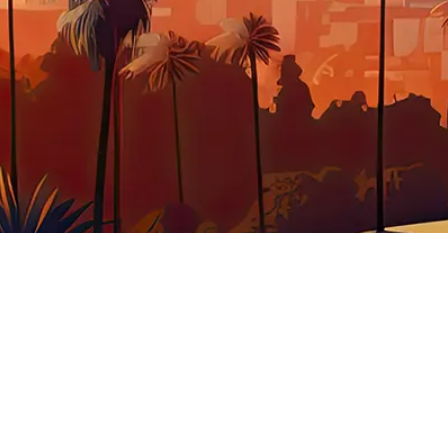
BJET INSOLITE
WESTERN
CUISINE
VÊTEME