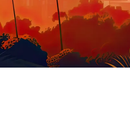
GOODIES US
STATUE
MOBILIER
O