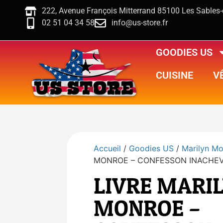
222, Avenue François Mitterrand 85100 Les Sables
02 51 04 34 58
info@us-store.fr
GOODIES US
CUISINE
V
Accueil
/
Goodies US
/
Marilyn M
MONROE – CONFESSON INACHE
LIVRE MARI
MONROE –