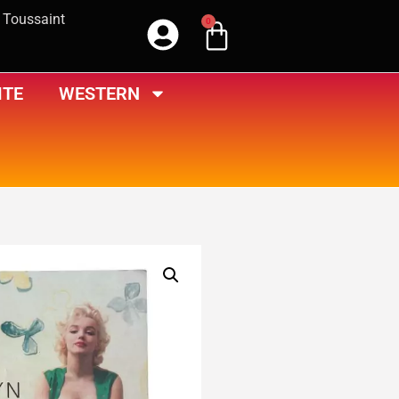
a Toussaint
0
ITE
WESTERN