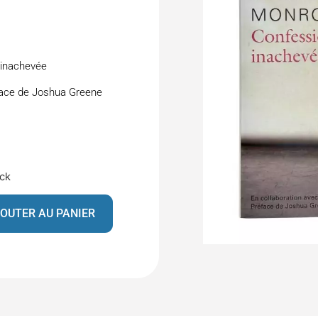
inachevée
face de Joshua Greene
ock
OUTER AU PANIER