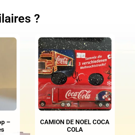
laires ?
op –
CAMION DE NOEL COCA
es
COLA