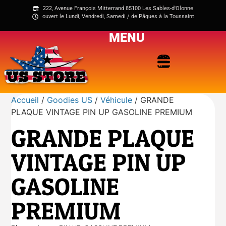
222, Avenue François Mitterrand 85100 Les Sables-d'Olonne
ouvert le Lundi, Vendredi, Samedi / de Pâques à la Toussaint
MENU
Accueil
/
Goodies US
/
Véhicule
/ GRANDE
PLAQUE VINTAGE PIN UP GASOLINE PREMIUM
GRANDE PLAQUE
VINTAGE PIN UP
GASOLINE
PREMIUM