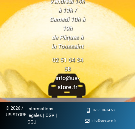
Vendredi 14h
à 19h /
Samedi 10h à
19h
de Pâques à
la Toussaint
02 51 04 34
58
info@us-
store.fr
© 2026 /
Informations
02 51 04 34 58
US-STORE
légales
|
CGV
|
info@us-store.fr
CGU