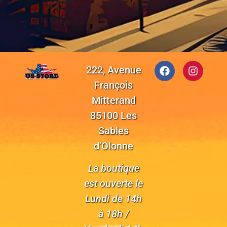
222, Avenue
François
Mitterand
85100 Les
Sables
d’Olonne
La boutique
est ouverte le
Lundi de 14h
à 18h /