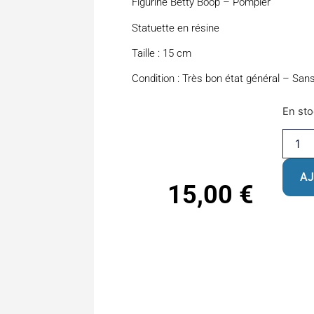
Figurine Betty Boop – Pompier
Statuette en résine
Taille : 15 cm
Condition : Très bon état général – San
En st
AJ
15,00
€