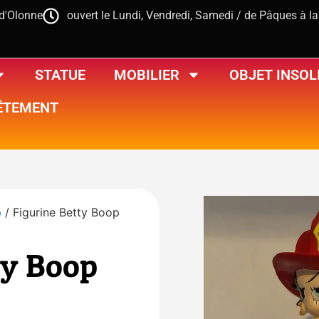
-d'Olonne
ouvert le Lundi, Vendredi, Samedi / de Pâques à l
STATUE
MOBILIER
OBJET INSOL
ÊTEMENT
p
/ Figurine Betty Boop
ty Boop