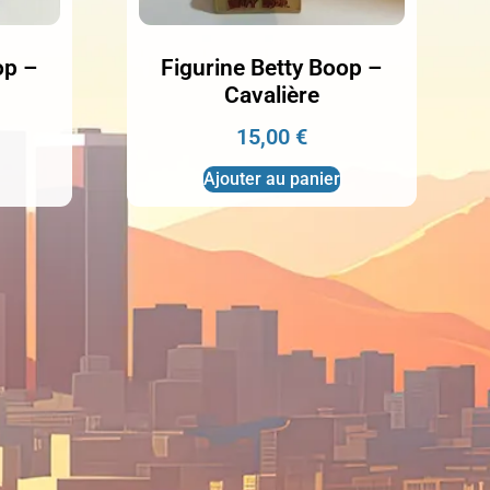
op –
Figurine Betty Boop –
Cavalière
15,00
€
Ajouter au panier