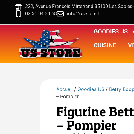
222, Avenue François Mitterrand 85100 Les Sables
02 51 04 34 58
info@us-store.fr
GOODIES US
CUISINE
V
Accueil
/
Goodies US
/
Betty Boo
– Pompier
Figurine Bet
– Pompier