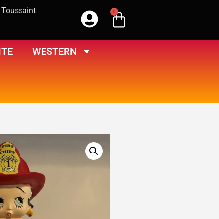
a Toussaint
0
ITE
WESTERN