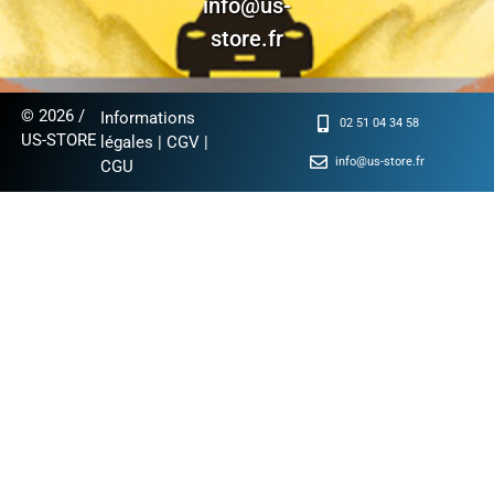
info@us-
store.fr
© 2026 /
Informations
02 51 04 34 58
US-STORE
légales
|
CGV
|
info@us-store.fr
CGU