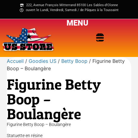
222, Avenue François Mitterrand 85100 Les Sables-d'Olonne
ouvert le Lundi, Vendredi, Samedi / de Pâques à la Toussaint
MENU
Accueil
/
Goodies US
/
Betty Boop
/ Figurine Betty
Boop – Boulangère
Figurine Betty
Boop –
Boulangère
Figurine Betty Boop – Boulangère
Statuette en résine