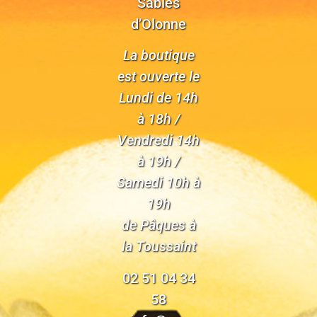
Sables
d’Olonne
La boutique
est ouverte le
Lundi de 14h
à 18h /
Vendredi 14h
à 19h /
Samedi 10h à
19h
de Pâques à
la Toussaint
02 51 04 34
58