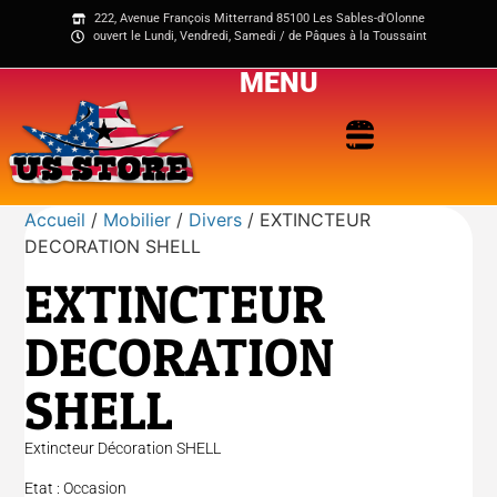
222, Avenue François Mitterrand 85100 Les Sables-d'Olonne
ouvert le Lundi, Vendredi, Samedi / de Pâques à la Toussaint
MENU
Accueil
/
Mobilier
/
Divers
/ EXTINCTEUR
DECORATION SHELL
EXTINCTEUR
DECORATION
SHELL
Extincteur Décoration SHELL
Etat : Occasion