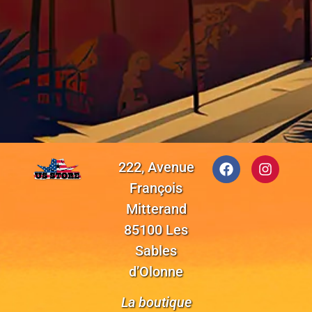
222, Avenue
François
Mitterand
85100 Les
Sables
d’Olonne
La boutique