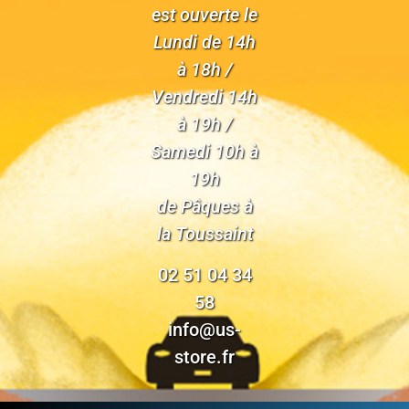
est ouverte le
Lundi de 14h
à 18h /
Vendredi 14h
à 19h /
Samedi 10h à
19h
de Pâques à
la Toussaint
02 51 04 34
58
info@us-
store.fr