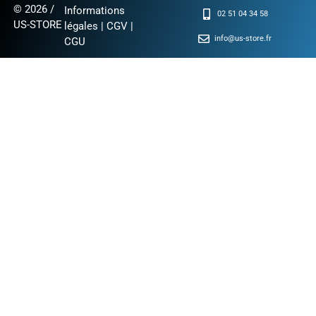
© 2026 /
Informations
02 51 04 34 58
US-STORE
légales
|
CGV
|
info@us-store.fr
CGU