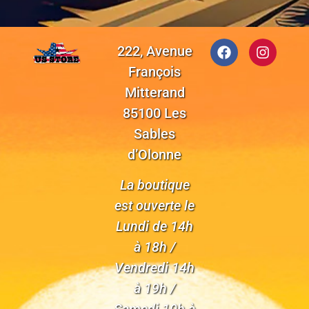
222, Avenue
François
Mitterand
85100 Les
Sables
d’Olonne
La boutique
est ouverte le
Lundi de 14h
à 18h /
Vendredi 14h
à 19h /