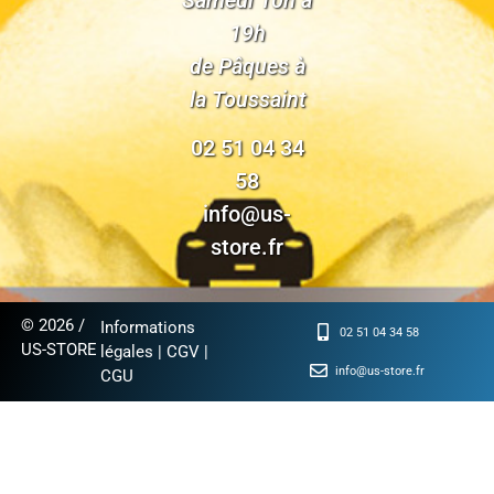
Samedi 10h à
19h
de Pâques à
la Toussaint
02 51 04 34
58
info@us-
store.fr
© 2026 /
Informations
02 51 04 34 58
US-STORE
légales
|
CGV
|
info@us-store.fr
CGU