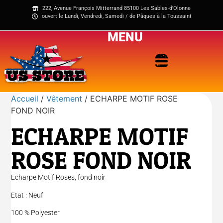
222, Avenue François Mitterrand 85100 Les Sables-d'Olonne
ouvert le Lundi, Vendredi, Samedi / de Pâques à la Toussaint
MENU
Accueil
/
Vêtement
/ ECHARPE MOTIF ROSE
FOND NOIR
ECHARPE MOTIF
ROSE FOND NOIR
Echarpe Motif Roses, fond noir
Etat : Neuf
100 % Polyester