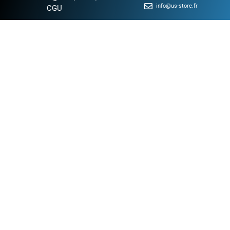
info@us-store.fr
CGU