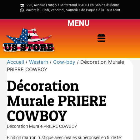
222, Avenue François Mitterrand 85100 Les Sables-d'Olonne
ouvert le Lundi, Vendredi, Samedi / de Pâques à la Toussaint
MENU
Accueil
/
Western
/
Cow-boy
/ Décoration Murale
PRIERE COWBOY
Décoration
Murale PRIERE
COWBOY
Décoration Murale PRIERE COWBOY
Finition marron rustique avec ovales superposés en fil de fer