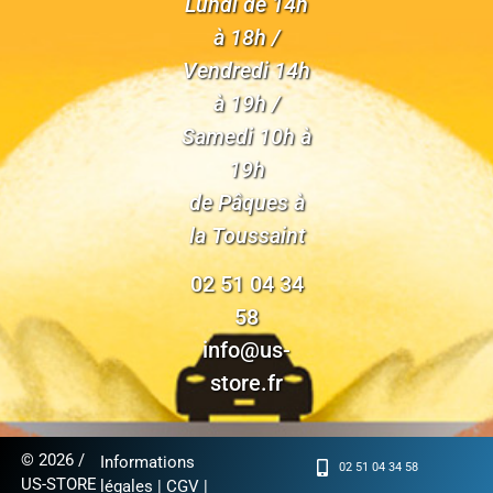
Lundi de 14h
à 18h /
Vendredi 14h
à 19h /
Samedi 10h à
19h
de Pâques à
la Toussaint
02 51 04 34
58
info@us-
store.fr
© 2026 /
Informations
02 51 04 34 58
US-STORE
légales
|
CGV
|