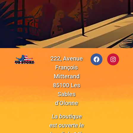
222, Avenue
François
Mitterand
85100 Les
Sables
d’Olonne
La boutique
est ouverte le