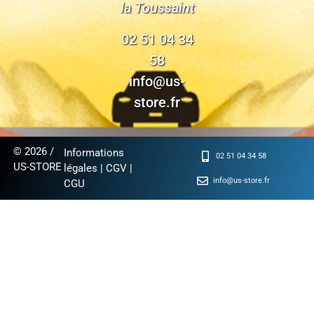
la Toussaint
02 51 04 34
58
info@us-
store.fr
© 2026 /
Informations
02 51 04 34 58
US-STORE
légales
|
CGV
|
info@us-store.fr
CGU