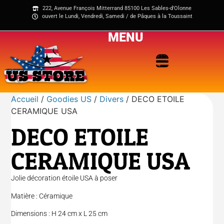
222, Avenue François Mitterrand 85100 Les Sables-d'Olonne
ouvert le Lundi, Vendredi, Samedi / de Pâques à la Toussaint
MENU
Accueil
/
Goodies US
/
Divers
/ DECO ETOILE
CERAMIQUE USA
DECO ETOILE
CERAMIQUE USA
Jolie décoration étoile USA à poser
Matière : Céramique
Dimensions : H 24 cm x L 25 cm