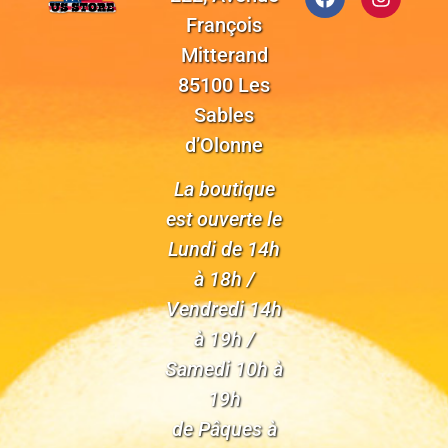
François
Mitterand
85100 Les
Sables
d’Olonne
La boutique
est ouverte le
Lundi de 14h
à 18h /
Vendredi 14h
à 19h /
Samedi 10h à
19h
de Pâques à