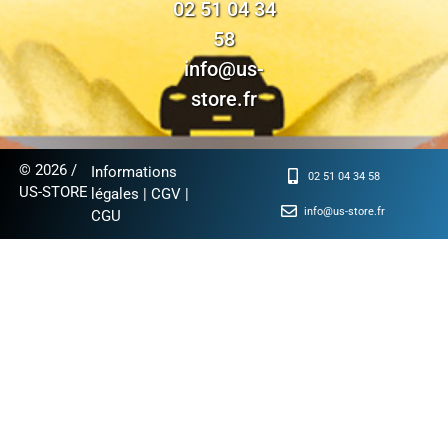
02 51 04 34
58
info@us-
store.fr
© 2026 /
Informations
02 51 04 34 58
US-STORE
légales
|
CGV
|
info@us-store.fr
CGU