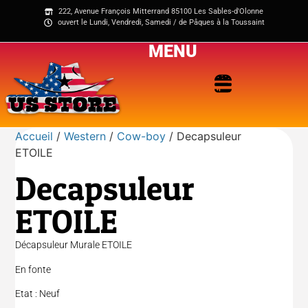
222, Avenue François Mitterrand 85100 Les Sables-d'Olonne
ouvert le Lundi, Vendredi, Samedi / de Pâques à la Toussaint
MENU
Accueil
/
Western
/
Cow-boy
/ Decapsuleur
ETOILE
Decapsuleur
ETOILE
Décapsuleur Murale ETOILE
En fonte
Etat : Neuf