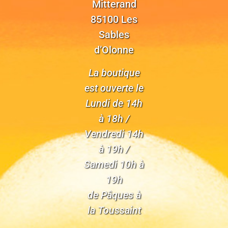
Mitterand
85100 Les
Sables
d’Olonne
La boutique
est ouverte le
Lundi de 14h
à 18h /
Vendredi 14h
à 19h /
Samedi 10h à
19h
de Pâques à
la Toussaint