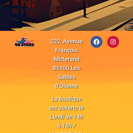
222, Avenue
François
Mitterand
85100 Les
Sables
d’Olonne
La boutique
est ouverte le
Lundi de 14h
à 18h /