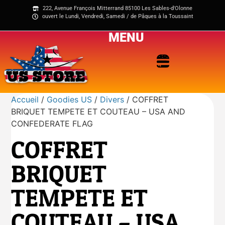
222, Avenue François Mitterrand 85100 Les Sables-d'Olonne
ouvert le Lundi, Vendredi, Samedi / de Pâques à la Toussaint
MENU
Accueil
/
Goodies US
/
Divers
/ COFFRET
BRIQUET TEMPETE ET COUTEAU – USA AND
CONFEDERATE FLAG
COFFRET
BRIQUET
TEMPETE ET
COUTEAU – USA