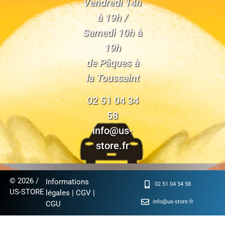
Vendredi 14h
à 19h /
Samedi 10h à
19h
de Pâques à
la Toussaint
02 51 04 34
58
info@us-
store.fr
© 2026 /
Informations
02 51 04 34 58
US-STORE
légales
|
CGV
|
info@us-store.fr
CGU