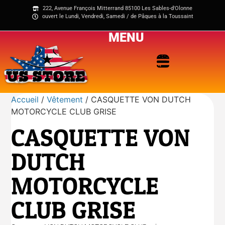
222, Avenue François Mitterrand 85100 Les Sables-d'Olonne
ouvert le Lundi, Vendredi, Samedi / de Pâques à la Toussaint
MENU
Accueil
/
Vêtement
/ CASQUETTE VON DUTCH
MOTORCYCLE CLUB GRISE
CASQUETTE VON
DUTCH
MOTORCYCLE
CLUB GRISE