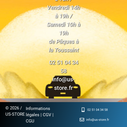
Vendredi 14h
à 19h /
Samedi 10h à
19h
de Pâques à
la Toussaint
02 51 04 34
58
info@us-
store.fr
© 2026 /
Informations
02 51 04 34 58
US-STORE
légales
|
CGV
|
info@us-store.fr
CGU