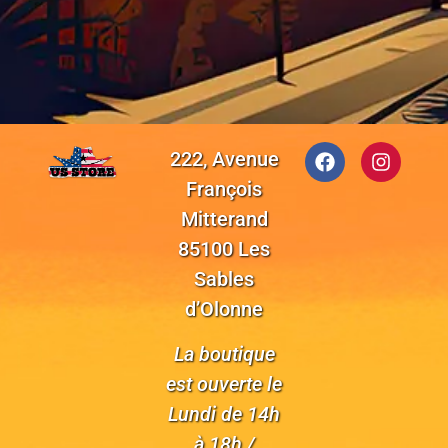
222, Avenue
François
Mitterand
85100 Les
Sables
d’Olonne
La boutique
est ouverte le
Lundi de 14h
à 18h /