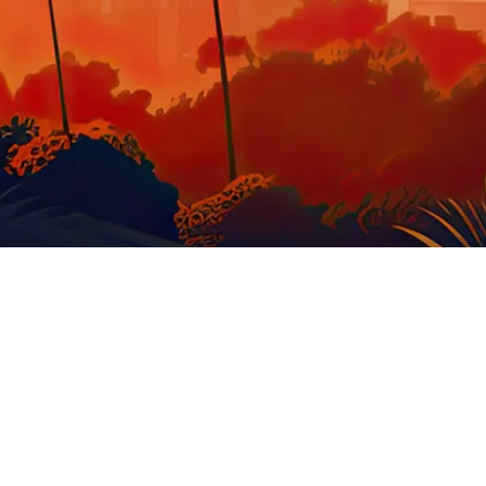
GOODIES US
STATUE
MOBILIER
O