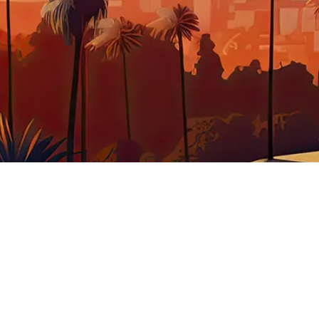
BJET INSOLITE
WESTERN
CUISINE
VÊTEME