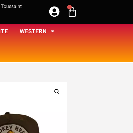
a Toussaint
0
ITE
WESTERN