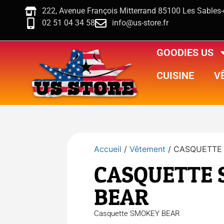
222, Avenue François Mitterrand 85100 Les Sables
02 51 04 34 58
info@us-store.fr
GOODIES US
CUISINE
V
Accueil
/
Vêtement
/ CASQUETTE
CASQUETTE
BEAR
Casquette SMOKEY BEAR